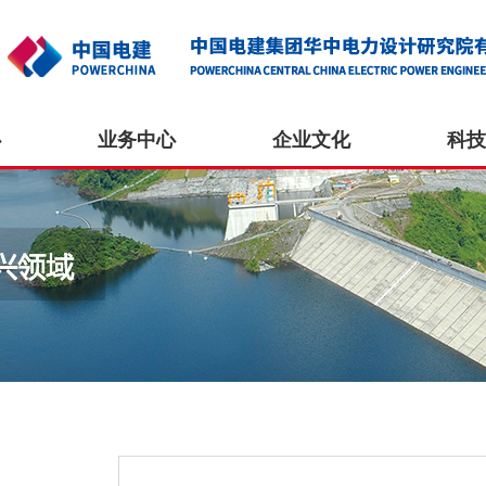
心
业务中心
企业文化
科技